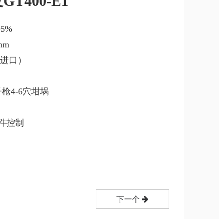
T400-E1
5%
mm
/进口）
枪4-6穴坩埚
制
件控制
下一个